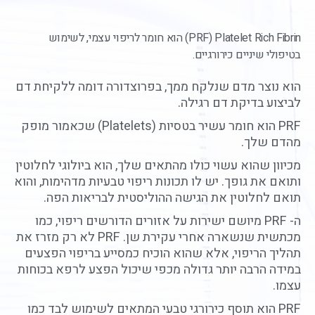
PRF) Platelet Rich Fibrin) הוא חומר לריפוי עצמי, לשימוש
בטיפולי שיניים כירורגיים.
הוא נוצר מדם שנלקח ממך, בפרוצדורה דומה ללקיחת דם
לביצוע בדיקת דם רגילה.
PRF הוא חומר עשיר בטסיות (Platelets) שכאמור מופק
מהדם שלך.
מכיוון שהוא עשוי כולו מהתאים שלך, הוא ביולוגי לחלוטין
ותואם את גופך. יש לו תכונות ריפוי טבעיות מדהימות, והוא
תואם לחלוטין את הגישה ההוליסטית לבריאות הפה.
ה- PRF מיושם ישירות על אזורים הדורשים ריפוי, כמו
מכתשית שנשארה אחרי עקירת שן. PRF לא רק מזרז את
תהליך הריפוי, אלא שהוא הוכיח כמסייע בריפוי הפצעים
במידה הרבה יותר גדולה מכפי שיכול הפצע לרפא בכוחות
עצמו.
PRF הוא תוסף כירורגי טבעי המתאים לשימוש לבד כמו